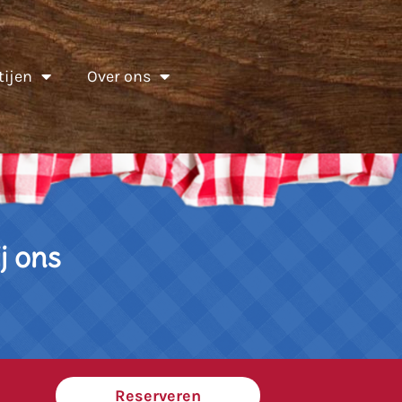
tijen
Over ons
j ons
Reserveren