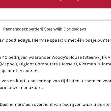
van
Doddledays
. Hiermee spaart u met één pasje punten
 40 bedrijven waaronder Woody’s House (Steenwijk), Vi
 (Meppel), Digidot Computers (Hasselt), Rietman Tuinma
sje punten sparen.
ven en kunt u na verloop van tijd laten uitbetalen voo
erin onze menukaart.
 ‘Deelnemers’ een overzicht van bedrijven waar u punte